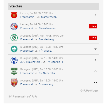
Vorschau
Herren, So. 09.08. 12:30 Uhr
-:-
Frauenstein II
vs.
Maroc Wiesb.
Herren, So. 09.08. 15:00 Uhr
live
Frauenstein
vs.
Meso-Nassau
A-Jugend (U19), Mo. 10.08. 19:00 Uhr
live
Frauenstein
vs.
Freudenberg
D-Jugend (U13), Sa. 15.08. 12:30 Uhr
-:-
Frauenstein
vs.
VfR Wiesb.
C-Jugend (U15), Sa. 15.08. 14:30 Uhr
-:-
JSG Frauenstein...
vs.
FV Biebrich III
B-Jugend (U17), Sa. 15.08. 16:00 Uhr
-:-
Frauenstein
vs.
SV Niedernhs
A-Jugend (U19), Sa. 15.08. 18:00 Uhr
-:-
Frauenstein
vs.
Sonnenberg
© FuPa-Widget
SV Frauenstein auf FuPa