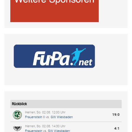
Rückblick
Herren, So. 02.08. 12:00 Uhr
19:0
Frauenstein II
vs.
GW Wiesbaden
Herren, So. 02.08. 14:30 Uhr
4:1
Frauenstein
vs.
SW Wiesbaden