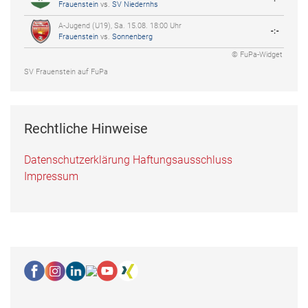
Frauenstein
vs.
SV Niedernhs
A-Jugend (U19), Sa. 15.08. 18:00 Uhr
-:-
Frauenstein
vs.
Sonnenberg
© FuPa-Widget
SV Frauenstein auf FuPa
Rechtliche Hinweise
Datenschutzerklärung
Haftungsausschluss
Impressum