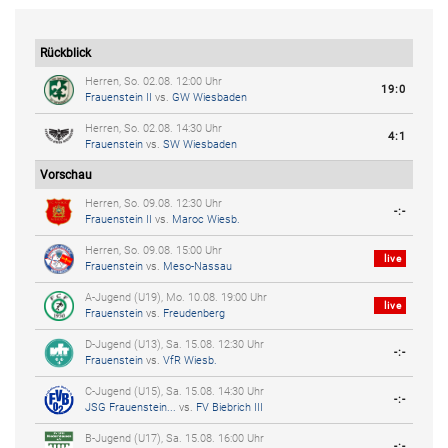
Rückblick
Herren, So. 02.08. 12:00 Uhr
19:0
Frauenstein II
vs.
GW Wiesbaden
Herren, So. 02.08. 14:30 Uhr
4:1
Frauenstein
vs.
SW Wiesbaden
Vorschau
Herren, So. 09.08. 12:30 Uhr
-:-
Frauenstein II
vs.
Maroc Wiesb.
Herren, So. 09.08. 15:00 Uhr
live
Frauenstein
vs.
Meso-Nassau
A-Jugend (U19), Mo. 10.08. 19:00 Uhr
live
Frauenstein
vs.
Freudenberg
D-Jugend (U13), Sa. 15.08. 12:30 Uhr
-:-
Frauenstein
vs.
VfR Wiesb.
C-Jugend (U15), Sa. 15.08. 14:30 Uhr
-:-
JSG Frauenstein...
vs.
FV Biebrich III
B-Jugend (U17), Sa. 15.08. 16:00 Uhr
-:-