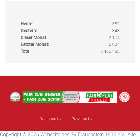
Heute:
382
Gestern:
343
Dieser Monat:
2.174
Letzter Monat:
6.904
Total:
1.460.483
Designed by
sinci
Powered by
Ulkit
Copyright © 2026 Webseite des SV Frauenstein 1932 e.V.. Alle