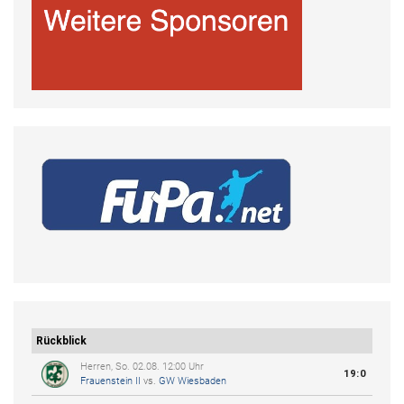
Rückblick
Herren, So. 02.08. 12:00 Uhr
19:0
Frauenstein II
vs.
GW Wiesbaden