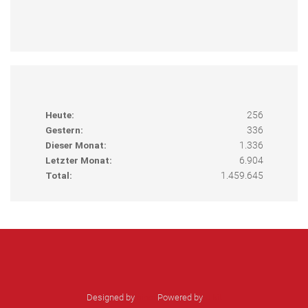
Heute:
256
Gestern:
336
Dieser Monat:
1.336
Letzter Monat:
6.904
Total:
1.459.645
Designed by
sinci
Powered by
Ulkit