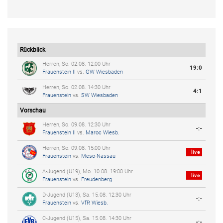
Rückblick
Herren, So. 02.08. 12:00 Uhr
19:0
Frauenstein II
vs.
GW Wiesbaden
Herren, So. 02.08. 14:30 Uhr
4:1
Frauenstein
vs.
SW Wiesbaden
Vorschau
Herren, So. 09.08. 12:30 Uhr
-:-
Frauenstein II
vs.
Maroc Wiesb.
Herren, So. 09.08. 15:00 Uhr
live
Frauenstein
vs.
Meso-Nassau
A-Jugend (U19), Mo. 10.08. 19:00 Uhr
live
Frauenstein
vs.
Freudenberg
D-Jugend (U13), Sa. 15.08. 12:30 Uhr
-:-
Frauenstein
vs.
VfR Wiesb.
C-Jugend (U15), Sa. 15.08. 14:30 Uhr
-:-