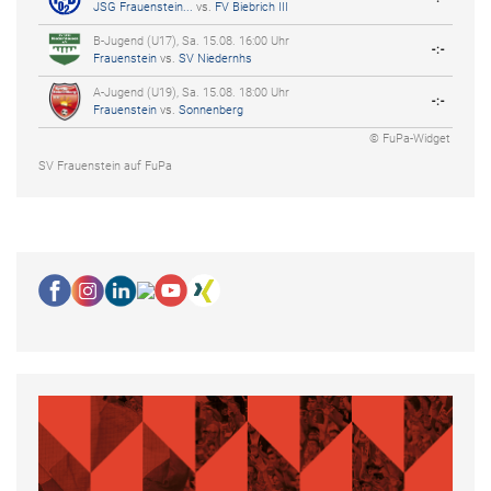
JSG Frauenstein...
vs.
FV Biebrich III
B-Jugend (U17), Sa. 15.08. 16:00 Uhr
-:-
Frauenstein
vs.
SV Niedernhs
A-Jugend (U19), Sa. 15.08. 18:00 Uhr
-:-
Frauenstein
vs.
Sonnenberg
© FuPa-Widget
SV Frauenstein auf FuPa