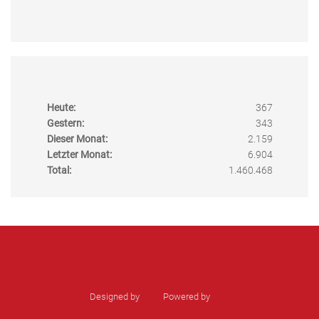
Heute:
367
Gestern:
343
Dieser Monat:
2.159
Letzter Monat:
6.904
Total:
1.460.468
Designed by
sinci
Powered by
Ulkit