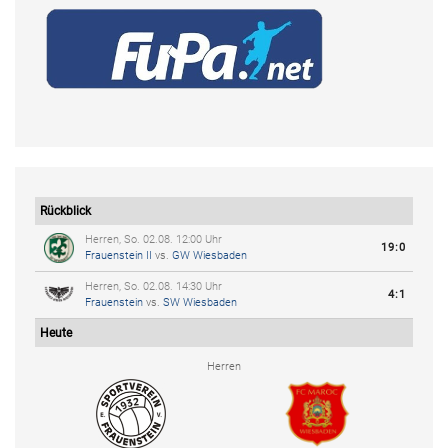
Rückblick
Herren, So. 02.08. 12:00 Uhr
19:0
Frauenstein II
vs.
GW Wiesbaden
Herren, So. 02.08. 14:30 Uhr
4:1
Frauenstein
vs.
SW Wiesbaden
Heute
Herren