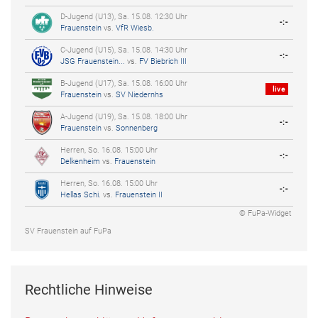
D-Jugend (U13), Sa. 15.08. 12:30 Uhr
-:-
Frauenstein
vs.
VfR Wiesb.
C-Jugend (U15), Sa. 15.08. 14:30 Uhr
-:-
JSG Frauenstein...
vs.
FV Biebrich III
B-Jugend (U17), Sa. 15.08. 16:00 Uhr
live
Frauenstein
vs.
SV Niedernhs
A-Jugend (U19), Sa. 15.08. 18:00 Uhr
-:-
Frauenstein
vs.
Sonnenberg
Herren, So. 16.08. 15:00 Uhr
-:-
Delkenheim
vs.
Frauenstein
Herren, So. 16.08. 15:00 Uhr
-:-
Hellas Schi.
vs.
Frauenstein II
© FuPa-Widget
SV Frauenstein auf FuPa
Rechtliche Hinweise