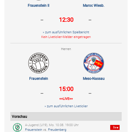
Frauenstein II
Maroc Wiesb.
-
-
12:30
» zum ausführlichen Spielbericht
Kein Liveticker-Melder eingetragen
Herren
Frauenstein
Meso-Nassau
15:00
-
-
++LIVE++
» zum ausführlichen Liveticker
Vorschau
A-Jugend (U19), Mo. 10.08. 19:00 Uhr
live
Frauenstein
vs.
Freudenberg