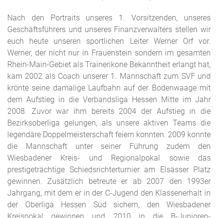
Nach den Portraits unseres 1. Vorsitzenden, unseres
Geschäftsführers und unseres Finanzverwalters stellen wir
euch heute unseren sportlichen Leiter Werner Orf vor.
Werner, der nicht nur in Frauenstein sondern im gesamten
Rhein-Main-Gebiet als Trainerikone Bekanntheit erlangt hat,
kam 2002 als Coach unserer 1. Mannschaft zum SVF und
krönte seine damalige Laufbahn auf der Bodenwaage mit
dem Aufstieg in die Verbandsliga Hessen Mitte im Jahr
2008. Zuvor war ihm bereits 2004 der Aufstieg in die
Bezirksoberliga gelungen, als unsere aktiven Teams die
legendäre Doppelmeisterschaft feiern konnten. 2009 konnte
die Mannschaft unter seiner Führung zudem den
Wiesbadener Kreis- und Regionalpokal sowie das
prestigeträchtige Schiedsrichterturnier am Elsässer Platz
gewinnen. Zusätzlich betreute er ab 2007 den 1993er
Jahrgang, mit dem er in der C-Jugend den Klassenerhalt in
der Oberliga Hessen Süd sichern, den Wiesbadener
Kreispokal gewinnen und 2010 in die B-Junioren-