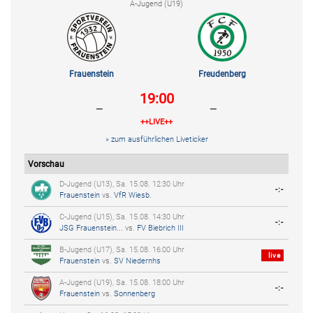
A-Jugend (U19)
Frauenstein
Freudenberg
19:00
-
-
++LIVE++
» zum ausführlichen Liveticker
Vorschau
D-Jugend (U13), Sa. 15.08. 12:30 Uhr
-:-
Frauenstein
vs.
VfR Wiesb.
C-Jugend (U15), Sa. 15.08. 14:30 Uhr
-:-
JSG Frauenstein...
vs.
FV Biebrich III
B-Jugend (U17), Sa. 15.08. 16:00 Uhr
live
Frauenstein
vs.
SV Niedernhs
A-Jugend (U19), Sa. 15.08. 18:00 Uhr
-:-
Frauenstein
vs.
Sonnenberg