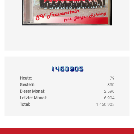
Heute:
79
Gestern:
330
Dieser Monat:
2.596
Letzter Monat:
6.904
Total:
1.460.905