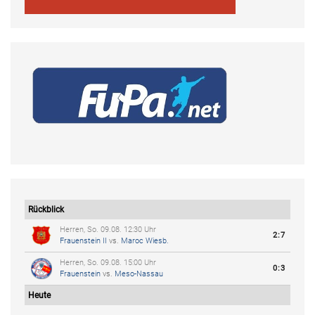
Rückblick
Herren, So. 09.08. 12:30 Uhr
2:7
Frauenstein II
vs.
Maroc Wiesb.
Herren, So. 09.08. 15:00 Uhr
0:3
Frauenstein
vs.
Meso-Nassau
Heute