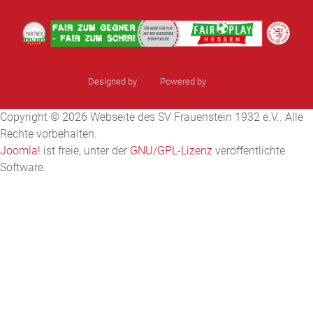
Designed by
sinci
Powered by
Ulkit
Copyright © 2026 Webseite des SV Frauenstein 1932 e.V.. Alle
Rechte vorbehalten.
Joomla!
ist freie, unter der
GNU/GPL-Lizenz
veröffentlichte
Software.