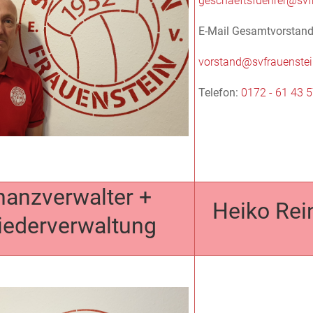
geschaeftsfuehrer@svf
E-Mail Gesamtvorstand
vorstand@svfrauenstei
Telefon:
0172 - 61 43 
inanzverwalter +
Heiko Rei
iederverwaltung