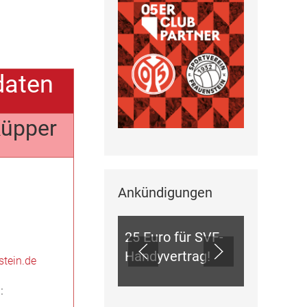
daten
üpper
Ankündigungen
ANKÜNDIGUNGEN
25 Euro für SVF-
Handyvertrag!
stein.de
: