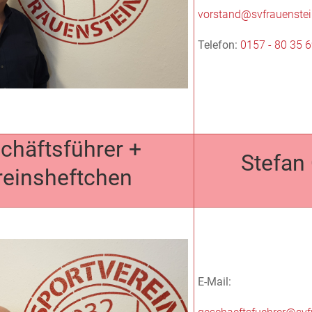
vorstand@svfrauenstei
Telefon:
0157 - 80 35 
chäftsführer +
Stefan 
reinsheftchen
E-Mail: