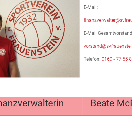
E-Mail:
finanzverwalter@svfra
E-Mail Gesamtvorstand
vorstand@svfrauenstei
Telefon:
0160 - 77 55 
inanzverwalterin
Beate Mc