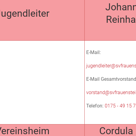
Johan
ugendleiter
Reinha
E-Mail:
jugendleiter@svfrauens
E-Mail Gesamtvorstand
vorstand@svfrauenstei
Telefon:
0175 - 49 15 
Vereinsheim
Cordula 