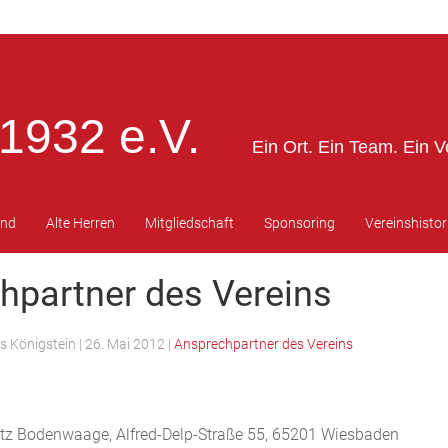
1932 e.V.
Ein Ort. Ein Team. Ein V
end
Alte Herren
Mitgliedschaft
Sponsoring
Vereinshistor
hpartner des Vereins
s Königstein
|
26. Mai 2012
|
Ansprechpartner des Vereins
atz Bodenwaage, Alfred-Delp-Straße 55, 65201 Wiesbaden