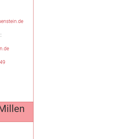
uenstein.de
:
n.de
849
Millen