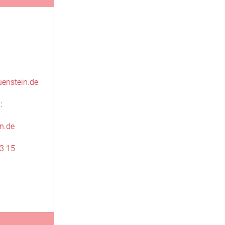
enstein.de
:
n.de
13 15