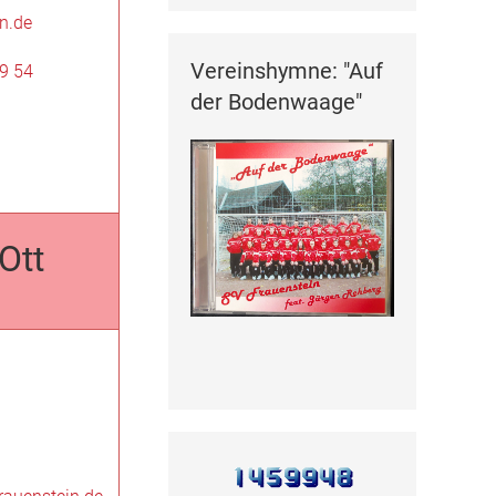
n.de
Vereinshymne: "Auf
69 54
der Bodenwaage"
Ott