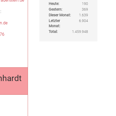
rauenstein.de
Heute:
190
Gestern:
369
:
Dieser Monat:
1.639
Letzter
6.904
n.de
Monat:
Total:
1.459.948
576
nhardt