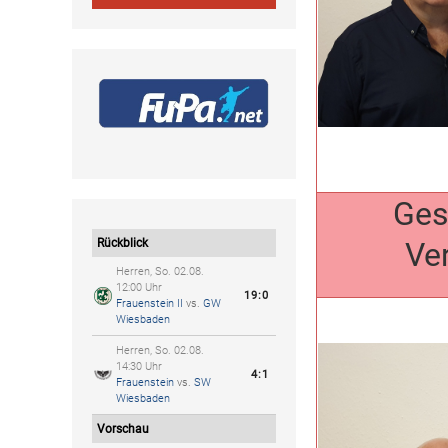
Ges
Ve
Rückblick
Herren, So. 02.08.
12:00 Uhr
19:0
Frauenstein II
vs.
GW
Wiesbaden
Herren, So. 02.08.
14:30 Uhr
4:1
Frauenstein
vs.
SW
Wiesbaden
Vorschau