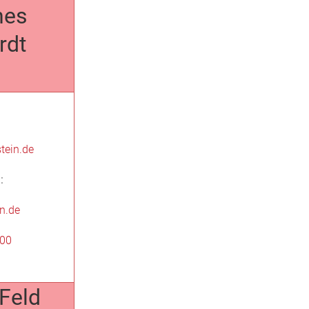
nes
rdt
tein.de
:
n.de
700
Feld