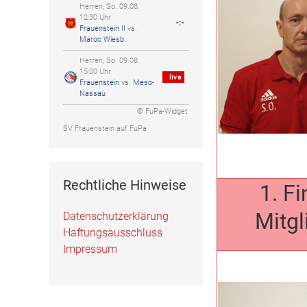
Herren, So. 09.08.
12:30 Uhr
-:-
Frauenstein II
vs.
Maroc Wiesb.
Herren, So. 09.08.
15:00 Uhr
live
Frauenstein
vs.
Meso-
Nassau
© FuPa-Widget
SV Frauenstein auf FuPa
Rechtliche Hinweise
1. F
Mitgl
Datenschutzerklärung
Haftungsausschluss
Impressum