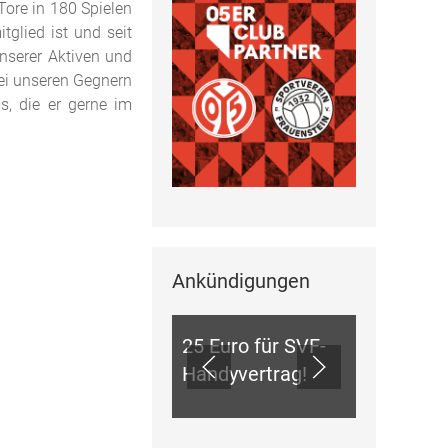
Tore in 180 Spielen
tglied ist und seit
unserer Aktiven und
bei unseren Gegnern
s, die er gerne im
Ankündigungen
ANKÜNDIGUNGEN
25 Euro für SVF-
Handyvertrag!