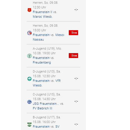
Herren, So. 09.08.
12:30 Uhr
-:-
Frauenstein II
vs.
Maroc Wiesb.
Herren, So. 09.08.
15:00 Uhr
live
Frauenstein
vs.
Meso-
Nassau
A-Jugend (U19), Mo.
10.08. 19:00 Uhr
live
Frauenstein
vs.
Freudenberg
D-Jugend (U13), Sa.
15.08. 12:30 Uhr
-:-
Frauenstein
vs.
VfR
Wiesb.
C-Jugend (U15), Sa.
15.08. 14:30 Uhr
-:-
JSG Frauenstein...
vs.
FV Biebrich III
B-Jugend (U17), Sa.
15.08. 16:00 Uhr
-:-
Frauenstein
vs.
SV