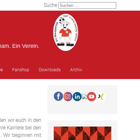
Suche
eam. Ein Verein.
ie
Fanshop
Downloads
Archiv
len wir euch in den
re Karriere bei den
. Wir beginnen mit