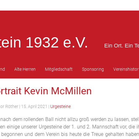
ein 1932 e.V.
Ein Ort. Ein T
end
Alte Herren
Mitgliedschaft
Sponsoring
Vereinshistor
rtrait Kevin McMillen
tor Röther
|
15. April 2021
|
Urgesteine
ach dem rollenden Ball nicht allzu groß werden zu lassen, stel
inige unserer Urgesteine der 1. und 2. Mannschaft vor, die ih
begonnen und dem Verein bis heute die Treue gehalten haben