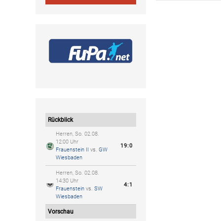
Rückblick
Herren, So. 02.08.
12:00 Uhr
19:0
Frauenstein II
vs.
GW
Wiesbaden
Herren, So. 02.08.
14:30 Uhr
4:1
Frauenstein
vs.
SW
Wiesbaden
Vorschau