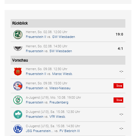
Rückblick
Herren, So. 02.08. 12:00 Uhr
19:0
Frauenstein II
vs.
GW Wiesbaden
Herren, So. 02.08. 14:30 Uhr
4:1
Frauenstein
vs.
SW Wiesbaden
Vorschau
Herren, So. 09.08. 12:30 Uhr
-:-
Frauenstein II
vs.
Maroc Wiesb.
Herren, So. 09.08. 15:00 Uhr
live
Frauenstein
vs.
Meso-Nassau
A-Jugend (U19), Mo. 10.08. 19:00 Uhr
live
Frauenstein
vs.
Freudenberg
D-Jugend (U13), Sa. 15.08. 12:30 Uhr
-:-
Frauenstein
vs.
VfR Wiesb.
C-Jugend (U15), Sa. 15.08. 14:30 Uhr
-:-
JSG Frauenstein...
vs.
FV Biebrich III