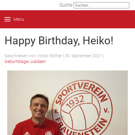
Suche
Menu
Happy Birthday, Heiko!
Geschrieben von:
Victor Röther
|
30. September 2021
|
Geburtstage/Jubiläen