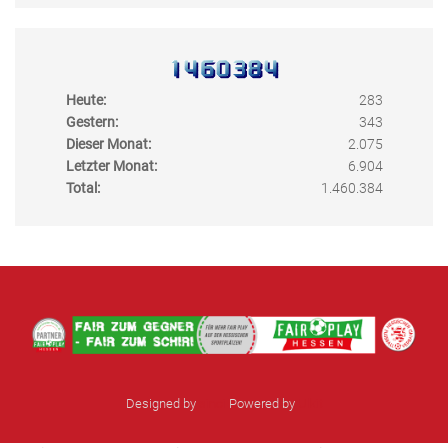
Heute:
283
Gestern:
343
Dieser Monat:
2.075
Letzter Monat:
6.904
Total:
1.460.384
Designed by
sinci
Powered by
Ulkit