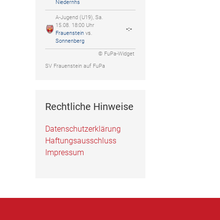
Niedernhs
A-Jugend (U19), Sa.
15.08. 18:00 Uhr
-:-
Frauenstein
vs.
Sonnenberg
© FuPa-Widget
SV Frauenstein auf FuPa
Rechtliche Hinweise
Datenschutzerklärung
Haftungsausschluss
Impressum