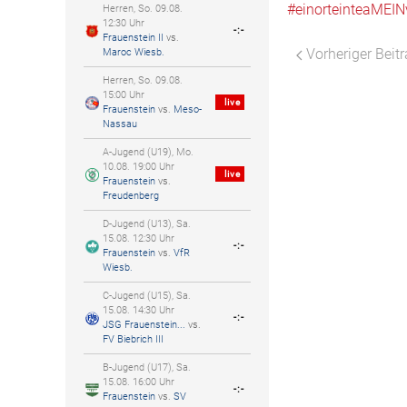
#einorteinteaMEIN
Herren, So. 09.08.
12:30 Uhr
-:-
Frauenstein II
vs.
Vorheriger Beit
Maroc Wiesb.
Herren, So. 09.08.
15:00 Uhr
live
Frauenstein
vs.
Meso-
Nassau
A-Jugend (U19), Mo.
10.08. 19:00 Uhr
live
Frauenstein
vs.
Freudenberg
D-Jugend (U13), Sa.
15.08. 12:30 Uhr
-:-
Frauenstein
vs.
VfR
Wiesb.
C-Jugend (U15), Sa.
15.08. 14:30 Uhr
-:-
JSG Frauenstein...
vs.
FV Biebrich III
B-Jugend (U17), Sa.
15.08. 16:00 Uhr
-:-
Frauenstein
vs.
SV