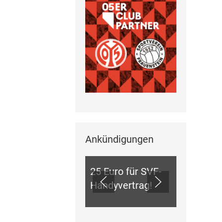
Ankündigungen
ANKÜNDIGUNGEN
25 Euro für SVF-
Handyvertrag!