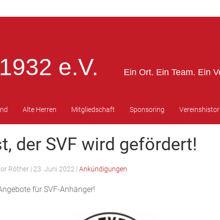
1932 e.V.
Ein Ort. Ein Team. Ein V
end
Alte Herren
Mitgliedschaft
Sponsoring
Vereinshistor
t, der SVF wird gefördert!
tor Röther
|
23. Juni 2022
|
Ankündigungen
Angebote für SVF-Anhänger!