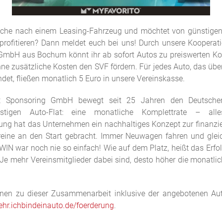
Suche nach einem Leasing-Fahrzeug und möchtet von günstige
profitieren? Dann meldet euch bei uns! Durch unsere Kooperati
GmbH aus Bochum könnt ihr ab sofort Autos zu preiswerten Ko
hne zusätzliche Kosten den SVF fördern. Für jedes Auto, das ü
det, fließen monatlich 5 Euro in unsere Vereinskasse.
ort Sponsoring GmbH bewegt seit 25 Jahren den Deutschen
stigen Auto-Flat: eine monatliche Komplettrate – all
rung hat das Unternehmen ein nachhaltiges Konzept zur finanzie
reine an den Start gebracht. Immer Neuwagen fahren und gleic
WIN war noch nie so einfach! Wie auf dem Platz, heißt das Erfol
 Je mehr Vereinsmitglieder dabei sind, desto höher die monatl
onen zu dieser Zusammenarbeit inklusive der angebotenen Auto
hr.ichbindeinauto.de/foerderung
.