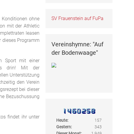
SV Frauenstein auf FuPa
n Konditionen ohne
on mit der Athletic
mplettraten leasen
ber dieses Programm
Vereinshymne: "Auf
der Bodenwaage"
 Sport mit einer
es drin! Mit der
llen Unterstützung
hzeitig den Verein
gsrezept bei dieser
iche Bezuschussung
s findet ihr unter
Heute:
157
Gestern:
343
Dieser Monat:
1.949