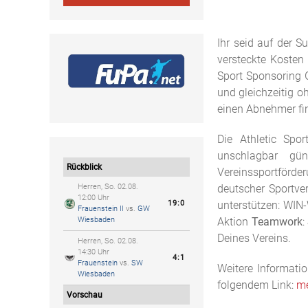
Ihr seid auf der 
versteckte Kosten 
Sport Sponsoring 
und gleichzeitig o
einen Abnehmer fin
Die Athletic Sp
unschlagbar gün
Rückblick
Vereinssportförde
deutscher Sportve
Herren, So. 02.08.
12:00 Uhr
unterstützen: WIN-
19:0
Frauenstein II
vs.
GW
Aktion
Teamwork
:
Wiesbaden
Deines Vereins.
Herren, So. 02.08.
14:30 Uhr
4:1
Frauenstein
vs.
SW
Weitere Informati
Wiesbaden
folgendem Link:
me
Vorschau