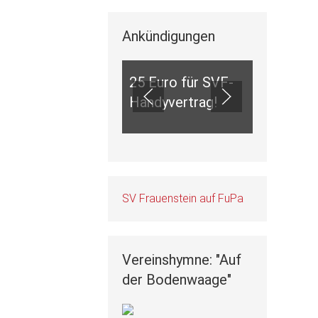
Ankündigungen
ANKÜNDIGUNGEN
25 Euro für SVF-
Handyvertrag!
SV Frauenstein auf FuPa
Vereinshymne: "Auf
der Bodenwaage"