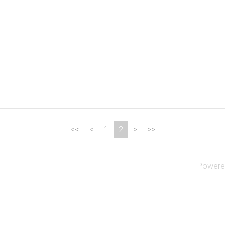
1
2
Powere