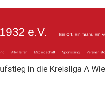
1932 e.V.
Ein Ort. Ein Team. Ein V
end
Alte Herren
Mitgliedschaft
Sponsoring
Vereinshisto
ufstieg in die Kreisliga A W