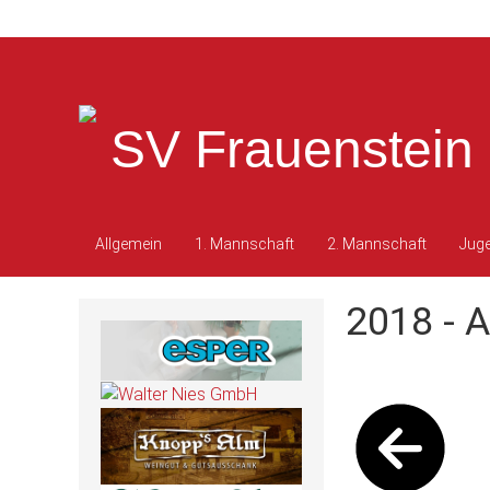
SV Frauenstein 
Allgemein
1. Mannschaft
2. Mannschaft
Jug
2018 - A