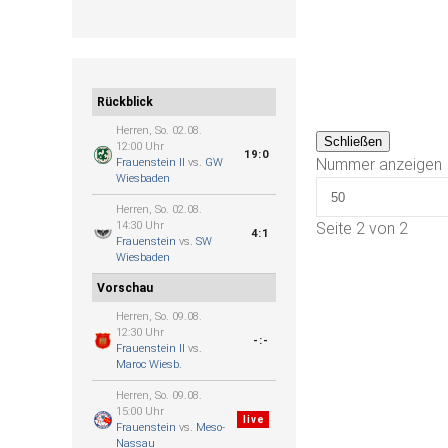
Rückblick
Herren, So. 02.08.
Schließen
12:00 Uhr
19:0
Nummer anzeigen
Frauenstein II
vs.
GW
Wiesbaden
Herren, So. 02.08.
14:30 Uhr
Seite 2 von 2
4:1
Frauenstein
vs.
SW
Wiesbaden
Vorschau
Herren, So. 09.08.
12:30 Uhr
-:-
Frauenstein II
vs.
Maroc Wiesb.
Herren, So. 09.08.
15:00 Uhr
live
Frauenstein
vs.
Meso-
Nassau