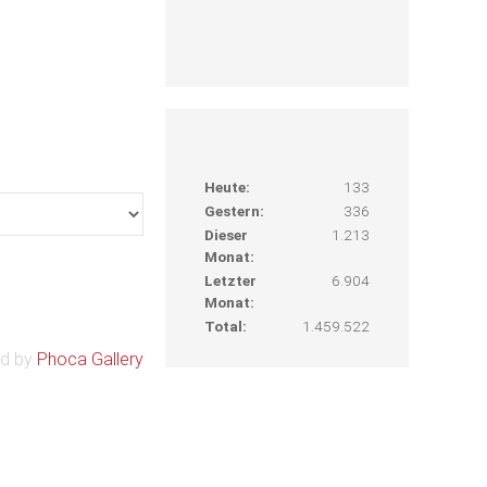
Heute:
133
Gestern:
336
Dieser
1.213
Monat:
Letzter
6.904
Monat:
Total:
1.459.522
d by
Phoca Gallery