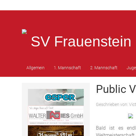
SV Frauenstein 
Allgemein
1. Mannschaft
2. Mannschaft
Jug
Public 
Geschrieben von:
Vic
Bald ist es endl
Weltmeisterschaft