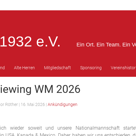
1932 e.V.
Ein Ort. Ein Team. Ein V
end
Alte Herren
Mitgliedschaft
Sponsoring
Vereinshistor
Viewing WM 2026
tor Röther
|
16. Mai 2026
|
Ankündigungen
ich wieder soweit und unsere Nationalmannschaft starte
 in USA, Kanada & Mexico. Daher haben wir uns entschieden, d