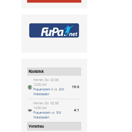
Rückblick
Herren, So. 02.08.
12:00 Uhr
19:0
Frauenstein II
vs.
GW
Wiesbaden
Herren, So. 02.08.
14:30 Uhr
4:1
Frauenstein
vs.
SW
Wiesbaden
Vorschau