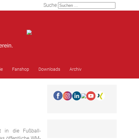
Suche
erein.
ie
Fanshop
Downloads
Archiv
t in die Fußball-
as öffentliche WM-