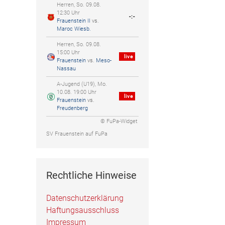
Herren, So. 09.08.
12:30 Uhr
-:-
Frauenstein II
vs.
Maroc Wiesb.
Herren, So. 09.08.
15:00 Uhr
live
Frauenstein
vs.
Meso-
Nassau
A-Jugend (U19), Mo.
10.08. 19:00 Uhr
live
Frauenstein
vs.
Freudenberg
© FuPa-Widget
SV Frauenstein auf FuPa
Rechtliche Hinweise
Datenschutzerklärung
Haftungsausschluss
Impressum