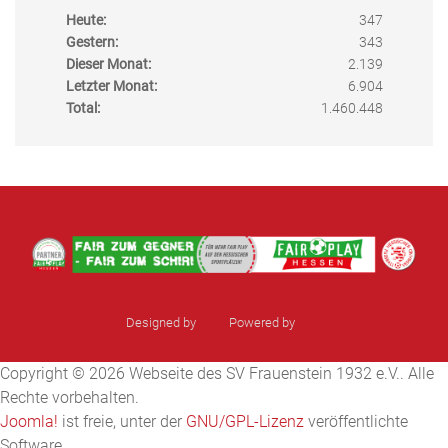
Heute:
347
Gestern:
343
Dieser Monat:
2.139
Letzter Monat:
6.904
Total:
1.460.448
Designed by
sinci
Powered by
Ulkit
Copyright © 2026 Webseite des SV Frauenstein 1932 e.V.. Alle
Rechte vorbehalten.
Joomla!
ist freie, unter der
GNU/GPL-Lizenz
veröffentlichte
Software.