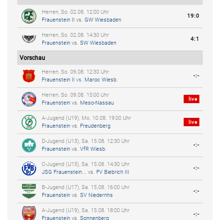
Herren, So. 02.08. 12:00 Uhr
19:0
Frauenstein II
vs.
GW Wiesbaden
Herren, So. 02.08. 14:30 Uhr
4:1
Frauenstein
vs.
SW Wiesbaden
Vorschau
Herren, So. 09.08. 12:30 Uhr
-:-
Frauenstein II
vs.
Maroc Wiesb.
Herren, So. 09.08. 15:00 Uhr
live
Frauenstein
vs.
Meso-Nassau
A-Jugend (U19), Mo. 10.08. 19:00 Uhr
live
Frauenstein
vs.
Freudenberg
D-Jugend (U13), Sa. 15.08. 12:30 Uhr
-:-
Frauenstein
vs.
VfR Wiesb.
C-Jugend (U15), Sa. 15.08. 14:30 Uhr
-:-
JSG Frauenstein...
vs.
FV Biebrich III
B-Jugend (U17), Sa. 15.08. 16:00 Uhr
-:-
Frauenstein
vs.
SV Niedernhs
A-Jugend (U19), Sa. 15.08. 18:00 Uhr
-:-
Frauenstein
vs.
Sonnenberg