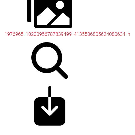
1976965_10200956787839499_4135506805624080634_n