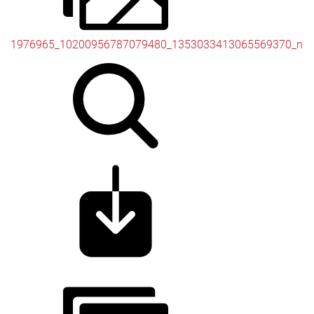
1976965_10200956787079480_1353033413065569370_n