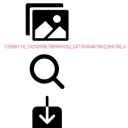
12088119_10200956789999553_2477050487862289700_n