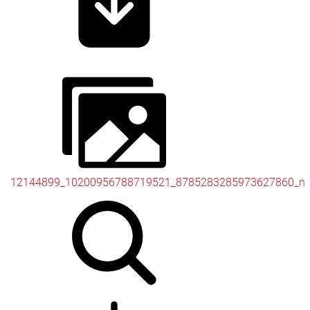
12144899_10200956788719521_8785283285973627860_n