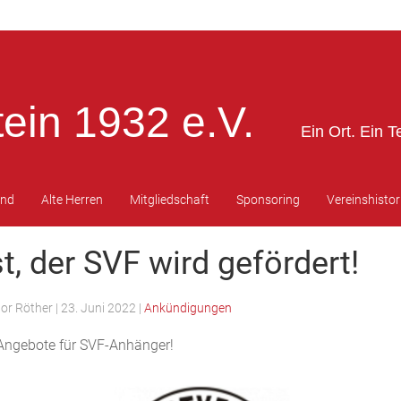
ein 1932 e.V.
Ein Ort. Ein T
end
Alte Herren
Mitgliedschaft
Sponsoring
Vereinshistor
t, der SVF wird gefördert!
tor Röther
|
23. Juni 2022
|
Ankündigungen
Angebote für SVF-Anhänger!