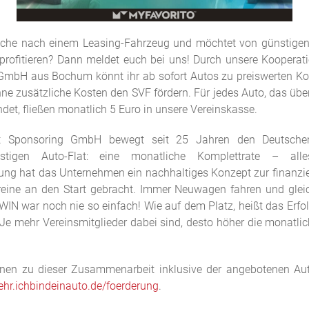
Suche nach einem Leasing-Fahrzeug und möchtet von günstige
profitieren? Dann meldet euch bei uns! Durch unsere Kooperati
GmbH aus Bochum könnt ihr ab sofort Autos zu preiswerten Ko
hne zusätzliche Kosten den SVF fördern. Für jedes Auto, das ü
det, fließen monatlich 5 Euro in unsere Vereinskasse.
ort Sponsoring GmbH bewegt seit 25 Jahren den Deutschen
stigen Auto-Flat: eine monatliche Komplettrate – all
rung hat das Unternehmen ein nachhaltiges Konzept zur finanzie
reine an den Start gebracht. Immer Neuwagen fahren und gleic
WIN war noch nie so einfach! Wie auf dem Platz, heißt das Erfol
 Je mehr Vereinsmitglieder dabei sind, desto höher die monatl
onen zu dieser Zusammenarbeit inklusive der angebotenen Auto
hr.ichbindeinauto.de/foerderung
.