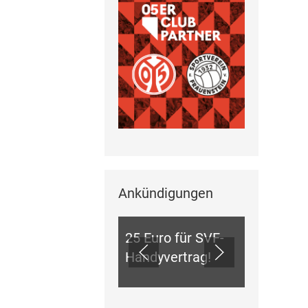
Ankündigungen
ANKÜNDIGUNGEN
25 Euro für SVF-
Handyvertrag!