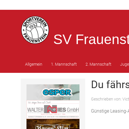
SV Frauenst
Allgemein
1. Mannschaft
2. Mannschaft
Jug
Du fährs
Geschrieben von:
Vic
Günstige Leasing-