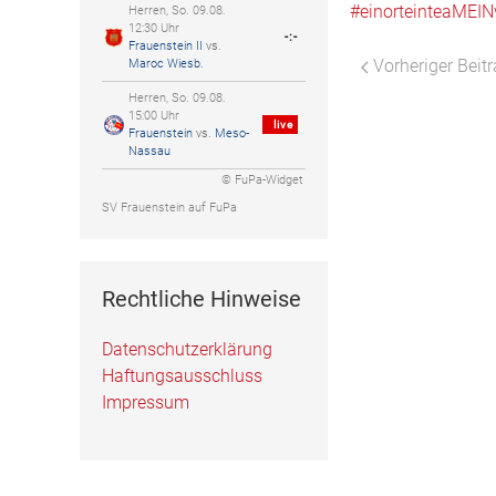
#einorteinteaMEIN
Herren, So. 09.08.
12:30 Uhr
-:-
Frauenstein II
vs.
Vorheriger Beit
Maroc Wiesb.
Herren, So. 09.08.
15:00 Uhr
live
Frauenstein
vs.
Meso-
Nassau
© FuPa-Widget
SV Frauenstein auf FuPa
Rechtliche Hinweise
Datenschutzerklärung
Haftungsausschluss
Impressum