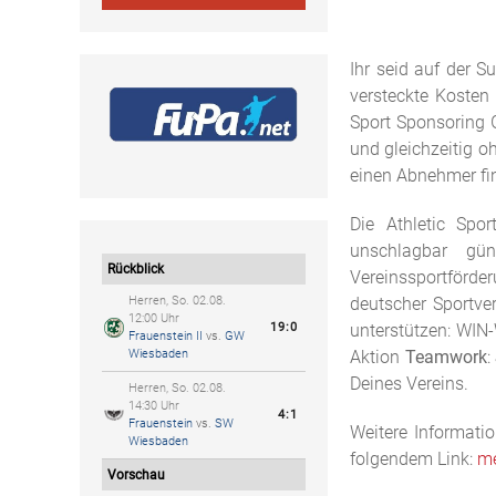
Ihr seid auf der 
versteckte Kosten 
Sport Sponsoring 
und gleichzeitig o
einen Abnehmer fin
Die Athletic Sp
unschlagbar gün
Rückblick
Vereinssportförde
deutscher Sportve
Herren, So. 02.08.
12:00 Uhr
unterstützen: WIN-
19:0
Frauenstein II
vs.
GW
Aktion
Teamwork
:
Wiesbaden
Deines Vereins.
Herren, So. 02.08.
14:30 Uhr
4:1
Frauenstein
vs.
SW
Weitere Informati
Wiesbaden
folgendem Link:
me
Vorschau