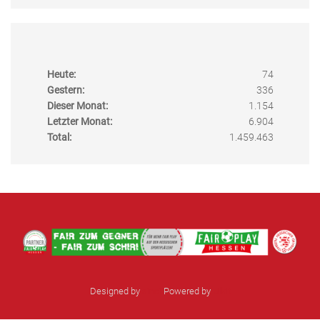
Heute:
74
Gestern:
336
Dieser Monat:
1.154
Letzter Monat:
6.904
Total:
1.459.463
Designed by
sinci
Powered by
Ulkit