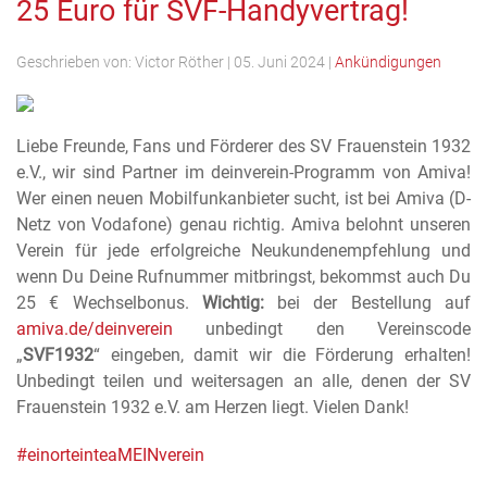
25 Euro für SVF-Handyvertrag!
Geschrieben von:
Victor Röther
|
05. Juni 2024
|
Ankündigungen
Liebe Freunde, Fans und Förderer des SV Frauenstein 1932
e.V., wir sind Partner im deinverein-Programm von Amiva!
Wer einen neuen Mobilfunkanbieter sucht, ist bei Amiva (D-
Netz von Vodafone) genau richtig. Amiva belohnt unseren
Verein für jede erfolgreiche Neukundenempfehlung und
wenn Du Deine Rufnummer mitbringst, bekommst auch Du
25 € Wechselbonus.
Wichtig:
bei der Bestellung auf
amiva.de/deinverein
unbedingt den Vereinscode
„
SVF1932
“
eingeben, damit wir die Förderung erhalten!
Unbedingt teilen und weitersagen an alle, denen der SV
Frauenstein 1932 e.V. am Herzen liegt. Vielen Dank!
#einorteinteaMEINverein