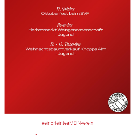
#einorteinteaMEINverein