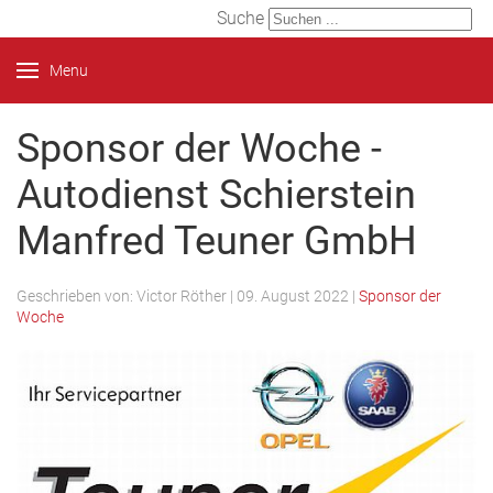
Suche
Menu
Sponsor der Woche -
Autodienst Schierstein
Manfred Teuner GmbH
Geschrieben von:
Victor Röther
|
09. August 2022
|
Sponsor der
Woche