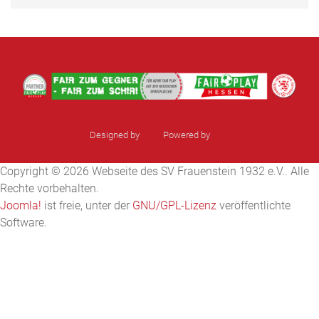
Designed by
sinci
Powered by
Ulkit
Copyright © 2026 Webseite des SV Frauenstein 1932 e.V.. Alle
Rechte vorbehalten.
Joomla!
ist freie, unter der
GNU/GPL-Lizenz
veröffentlichte
Software.