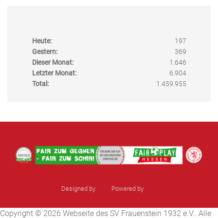
Heute:
197
Gestern:
369
Dieser Monat:
1.646
Letzter Monat:
6.904
Total:
1.459.955
Designed by
sinci
Powered by
Ulkit
Copyright © 2026 Webseite des SV Frauenstein 1932 e.V.. Alle