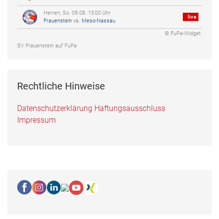
Herren, So. 09.08. 15:00 Uhr
live
Frauenstein
vs.
Meso-Nassau
© FuPa-Widget
SV Frauenstein auf FuPa
Rechtliche Hinweise
Datenschutzerklärung
Haftungsausschluss
Impressum