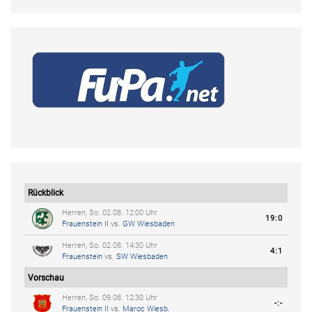
Rückblick
Herren, So. 02.08. 12:00 Uhr
19:0
Frauenstein II
vs.
GW Wiesbaden
Herren, So. 02.08. 14:30 Uhr
4:1
Frauenstein
vs.
SW Wiesbaden
Vorschau
Herren, So. 09.08. 12:30 Uhr
-:-
Frauenstein II
vs.
Maroc Wiesb.