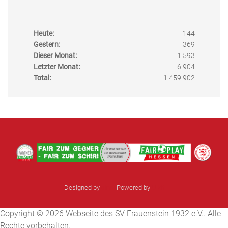
Heute:
144
Gestern:
369
Dieser Monat:
1.593
Letzter Monat:
6.904
Total:
1.459.902
Designed by
sinci
Powered by
Ulkit
Copyright © 2026 Webseite des SV Frauenstein 1932 e.V.. Alle
Rechte vorbehalten.