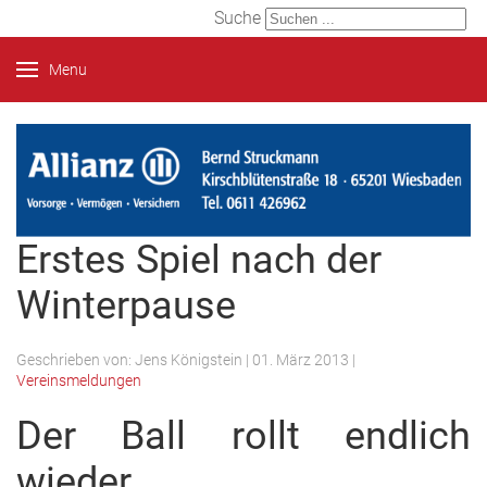
Suche
Menu
Erstes Spiel nach der
Winterpause
Geschrieben von:
Jens Königstein
|
01. März 2013
|
Vereinsmeldungen
Der Ball rollt endlich
wieder...