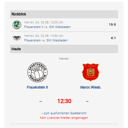
Rückblick
Herren, So. 02.08. 12:00 Uhr
19:0
Frauenstein II
vs.
GW Wiesbaden
Herren, So. 02.08. 14:30 Uhr
4:1
Frauenstein
vs.
SW Wiesbaden
Heute
Herren
Frauenstein II
Maroc Wiesb.
-
-
12:30
» zum ausführlichen Spielbericht
Kein Liveticker-Melder eingetragen