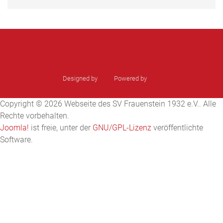
Designed by
sinci
Powered by
Ulkit
Copyright © 2026 Webseite des SV Frauenstein 1932 e.V.. Alle
Rechte vorbehalten.
Joomla!
ist freie, unter der
GNU/GPL-Lizenz
veröffentlichte
Software.