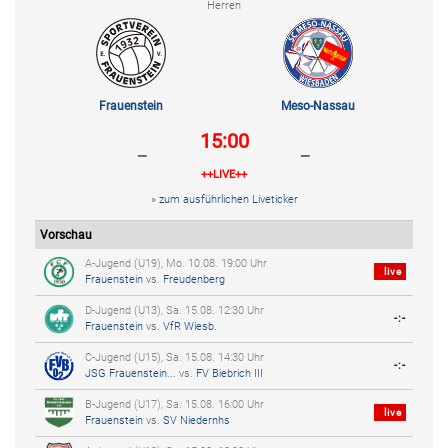
Herren
Frauenstein
Meso-Nassau
15:00
-
-
++LIVE++
» zum ausführlichen Liveticker
Vorschau
A-Jugend (U19), Mo. 10.08. 19:00 Uhr
live
Frauenstein
vs.
Freudenberg
D-Jugend (U13), Sa. 15.08. 12:30 Uhr
-:-
Frauenstein
vs.
VfR Wiesb.
C-Jugend (U15), Sa. 15.08. 14:30 Uhr
-:-
JSG Frauenstein...
vs.
FV Biebrich III
B-Jugend (U17), Sa. 15.08. 16:00 Uhr
live
Frauenstein
vs.
SV Niedernhs