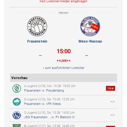
Kein Liveticker-Melder eingetragen
Herren
Frauenstein
Meso-Nassau
15:00
-
-
++LIVE++
» zum ausführlichen Liveticker
Vorschau
A-Jugend (U19), Mo. 10.08. 19:00 Uhr
live
Frauenstein
vs.
Freudenberg
D-Jugend (U13), Sa. 15.08. 12:30 Uhr
-:-
Frauenstein
vs.
VfR Wiesb.
C-Jugend (U15), Sa. 15.08. 14:30 Uhr
-:-
JSG Frauenstein...
vs.
FV Biebrich III
B-Jugend (U17), Sa. 15.08. 16:00 Uhr