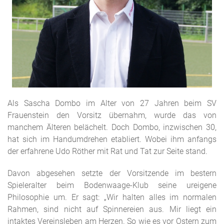
Als Sascha Dombo im Alter von 27 Jahren beim SV
Frauenstein den Vorsitz übernahm, wurde das von
manchem Älteren belächelt. Doch Dombo, inzwischen 30,
hat sich im Handumdrehen etabliert. Wobei ihm anfangs
der erfahrene Udo Röther mit Rat und Tat zur Seite stand.
Davon abgesehen setzte der Vorsitzende im bestern
Spieleralter beim Bodenwaage-Klub seine ureigene
Philosophie um. Er sagt: „Wir halten alles im normalen
Rahmen, sind nicht auf Spinnereien aus. Mir liegt ein
intaktes Vereinsleben am Herzen. So wie es vor Ostern zum