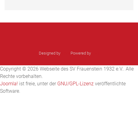
Designed by
sinci
Powered by
Ulkit
Copyright © 2026 Webseite des SV Frauenstein 1932 e.V.. Alle
Rechte vorbehalten.
Joomla!
ist freie, unter der
GNU/GPL-Lizenz
veröffentlichte
Software.