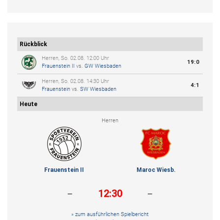
Rückblick
Herren, So. 02.08. 12:00 Uhr
19:0
Frauenstein II
vs.
GW Wiesbaden
Herren, So. 02.08. 14:30 Uhr
4:1
Frauenstein
vs.
SW Wiesbaden
Heute
Herren
Frauenstein II
Maroc Wiesb.
-
-
12:30
» zum ausführlichen Spielbericht