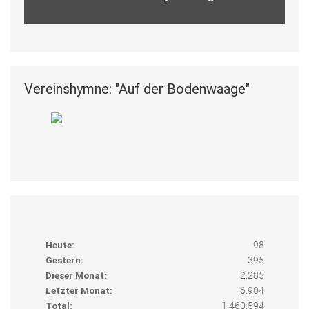
Vereinshymne: "Auf der Bodenwaage"
Heute:
98
Gestern:
395
Dieser Monat:
2.285
Letzter Monat:
6.904
Total:
1.460.594