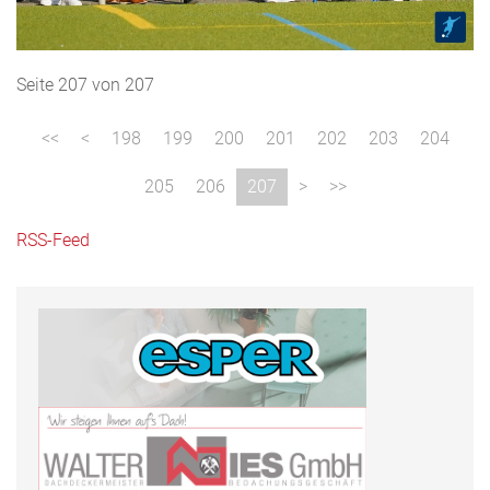
Seite 207 von 207
198
199
200
201
202
203
204
205
206
207
RSS-Feed