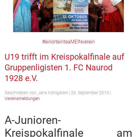
#einorteinteaMEINverein
U19 trifft im Kreispokalfinale auf
Gruppenligisten 1. FC Naurod
1928 e.V.
Geschrieben von:
Jens Königstein
|
26. September 2019
|
Vereinsmeldungen
A-Junioren-
Kreispokalfinale am