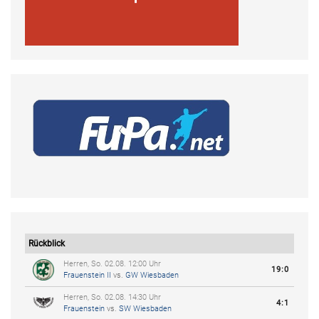
Rückblick
Herren, So. 02.08. 12:00 Uhr
19:0
Frauenstein II
vs.
GW Wiesbaden
Herren, So. 02.08. 14:30 Uhr
4:1
Frauenstein
vs.
SW Wiesbaden