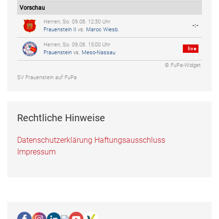
Vorschau
Herren, So. 09.08. 12:30 Uhr
-:-
Frauenstein II
vs.
Maroc Wiesb.
Herren, So. 09.08. 15:00 Uhr
live
Frauenstein
vs.
Meso-Nassau
© FuPa-Widget
SV Frauenstein auf FuPa
Rechtliche Hinweise
Datenschutzerklärung
Haftungsausschluss
Impressum