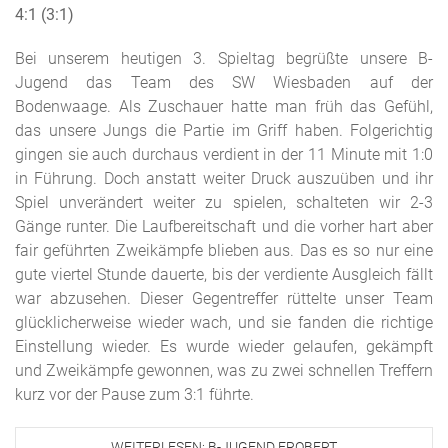
4:1 (3:1)
Bei unserem heutigen 3. Spieltag begrüßte unsere B-
Jugend das Team des SW Wiesbaden auf der
Bodenwaage. Als Zuschauer hatte man früh das Gefühl,
das unsere Jungs die Partie im Griff haben. Folgerichtig
gingen sie auch durchaus verdient in der 11 Minute mit 1:0
in Führung. Doch anstatt weiter Druck auszuüben und ihr
Spiel unverändert weiter zu spielen, schalteten wir 2-3
Gänge runter. Die Laufbereitschaft und die vorher hart aber
fair geführten Zweikämpfe blieben aus. Das es so nur eine
gute viertel Stunde dauerte, bis der verdiente Ausgleich fällt
war abzusehen. Dieser Gegentreffer rüttelte unser Team
glücklicherweise wieder wach, und sie fanden die richtige
Einstellung wieder. Es wurde wieder gelaufen, gekämpft
und Zweikämpfe gewonnen, was zu zwei schnellen Treffern
kurz vor der Pause zum 3:1 führte.
WEITERLESEN: B-JUGEND EROBERT